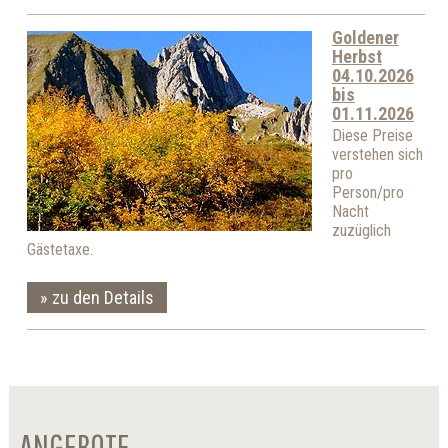
Goldener
Herbst
04.10.2026
bis
01.11.2026
Diese Preise
verstehen sich
pro
Person/pro
Nacht
zuzüglich
Gästetaxe.
zu den Details
ANGEBOTE