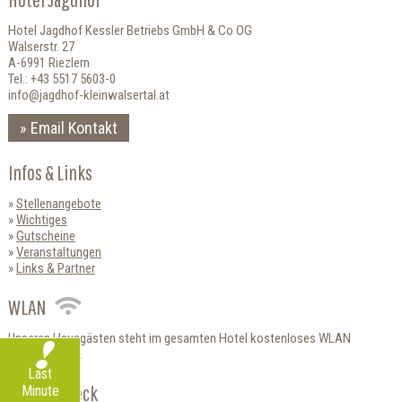
Hotel Jagdhof Kessler Betriebs GmbH & Co OG
Walserstr. 27
A-6991 Riezlern
Tel.: +43 5517 5603-0
info@jagdhof-kleinwalsertal.at
Email Kontakt
Infos & Links
Stellenangebote
Wichtiges
Gutscheine
Veranstaltungen
Links & Partner
WLAN
Unseren Hausgästen steht im gesamten Hotel kostenloses WLAN
zur Verfügung.
Last
HolidayCheck
Minute