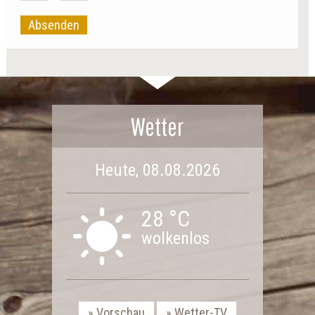
Absenden
Wetter
Heute, 08.08.2026
28 °C
wolkenlos
Vorschau
Wetter-TV