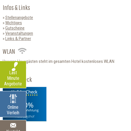
Infos & Links
Stellenangebote
Wichtiges
Gutscheine
Veranstaltungen
Links & Partner
WLAN
Unseren Hausgästen steht im gesamten Hotel kostenloses WLAN
zur Verfügung.
Last
HolidayCheck
Minute
Angebote
100%
Online
Weiterempfehlung
Verleih
Hotel Jagdhof