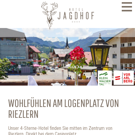
direkt zur Navigation
direkt zum Inhalt
WOHLFÜHLEN AM LOGENPLATZ VON
RIEZLERN
Unser 4-Sterne-Hotel finden Sie mitten im Zentrum von
Riezlern. Direkt bei dem Casinoplatz.