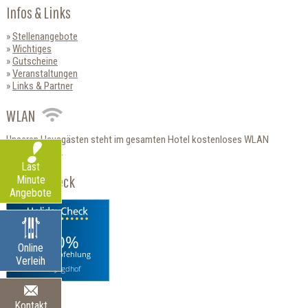
Infos & Links
Stellenangebote
Wichtiges
Gutscheine
Veranstaltungen
Links & Partner
WLAN
Unseren Hausgästen steht im gesamten Hotel kostenloses WLAN
zur Verfügung.
Last
HolidayCheck
Minute
Angebote
100%
Online
Weiterempfehlung
Verleih
Hotel Jagdhof
Kontakt