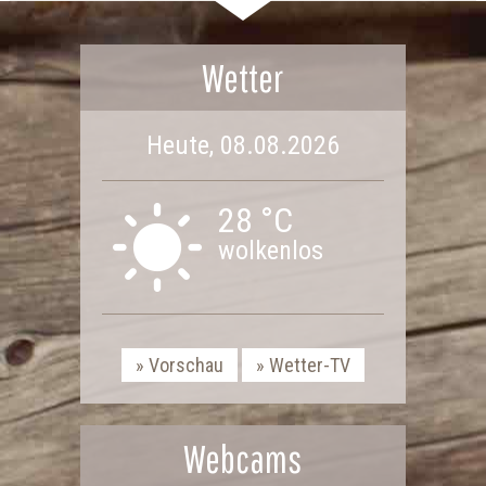
Wetter
Heute, 08.08.2026
28 °C
wolkenlos
Vorschau
Wetter-TV
Webcams