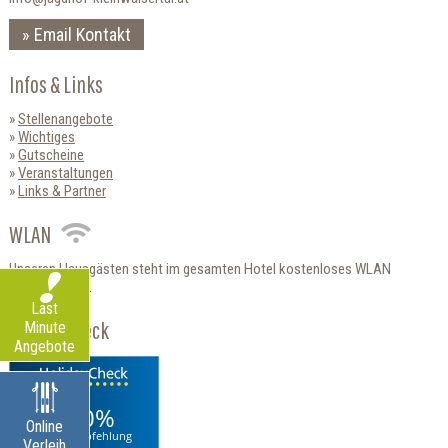
Email Kontakt
Infos & Links
Stellenangebote
Wichtiges
Gutscheine
Veranstaltungen
Links & Partner
WLAN
Unseren Hausgästen steht im gesamten Hotel kostenloses WLAN
zur Verfügung.
Last
HolidayCheck
Minute
Angebote
100%
Online
Weiterempfehlung
Verleih