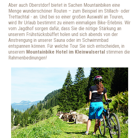
Aber auch Oberstdorf bietet in Sachen Mountainbiken eine
Menge wunderschöner Routen – zum Beispiel im Stillach- oder
Trettachtal - an. Und bei so einer großen Auswahl an Touren,
wird Ihr Urlaub bestimmt zu einem einmaligen Bike-Erlebnis. Wir
vom Jagdhof sorgen dafür, dass Sie die nötige Stärkung an
unserem Frühstücksbüffet holen und sich abends von der
Anstrengung in unserer Sauna oder im Schwimmbad
entspannen können. Für welche Tour Sie sich entscheiden, in
unserem
Mountainbike Hotel im Kleinwalsertal
stimmen die
Rahmenbedinungen!