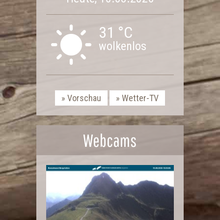
31 °C
wolkenlos
Vorschau
Wetter-TV
Webcams