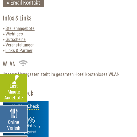
Email Kontakt
Infos & Links
Stellenangebote
Wichtiges
Gutscheine
Veranstaltungen
Links & Partner
WLAN
Unseren Hausgästen steht im gesamten Hotel kostenloses WLAN
zur Verfügung.
Last
HolidayCheck
Minute
Angebote
100%
Online
Weiterempfehlung
Verleih
Hotel Jagdhof