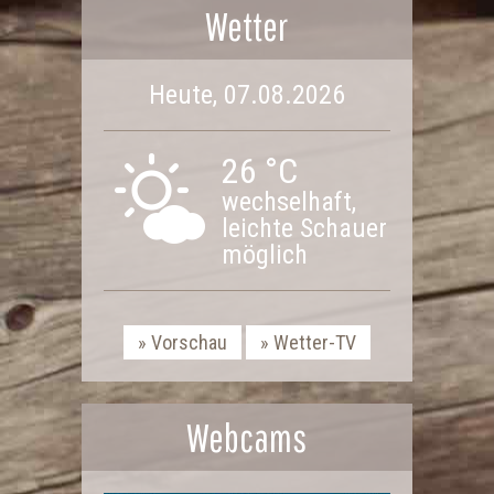
Wetter
Heute, 07.08.2026
26 °C
wechselhaft,
leichte Schauer
möglich
Vorschau
Wetter-TV
Webcams