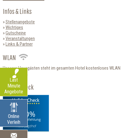
Infos & Links
Stellenangebote
Wichtiges
Gutscheine
Veranstaltungen
Links & Partner
WLAN
Unseren Hausgästen steht im gesamten Hotel kostenloses WLAN
zur Verfügung.
Last
HolidayCheck
Minute
Angebote
100%
Online
Weiterempfehlung
Verleih
Hotel Jagdhof