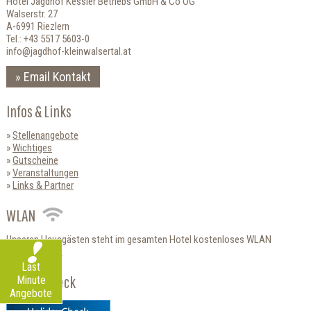
Hotel Jagdhof Kessler Betriebs GmbH & Co OG
Walserstr. 27
A-6991 Riezlern
Tel.: +43 5517 5603-0
info@jagdhof-kleinwalsertal.at
Email Kontakt
Infos & Links
Stellenangebote
Wichtiges
Gutscheine
Veranstaltungen
Links & Partner
WLAN
Unseren Hausgästen steht im gesamten Hotel kostenloses WLAN
zur Verfügung.
Last
HolidayCheck
Minute
Angebote