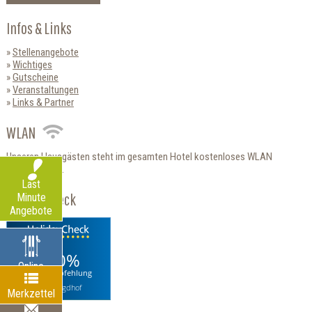
Infos & Links
Stellenangebote
Wichtiges
Gutscheine
Veranstaltungen
Links & Partner
WLAN
Unseren Hausgästen steht im gesamten Hotel kostenloses WLAN
zur Verfügung.
Last
HolidayCheck
Minute
Angebote
100%
Online
Weiterempfehlung
Verleih
Hotel Jagdhof
Merkzettel