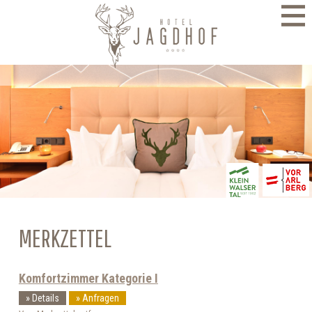
direkt zur Navigation
direkt zum Inhalt
MERKZETTEL
Komfortzimmer Kategorie I
Details
Anfragen