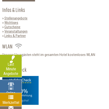
Infos & Links
Stellenangebote
Wichtiges
Gutscheine
Veranstaltungen
Links & Partner
WLAN
Unseren Hausgästen steht im gesamten Hotel kostenloses WLAN
zur Verfügung.
Last
HolidayCheck
Minute
Angebote
100%
Online
Weiterempfehlung
Verleih
Hotel Jagdhof
Merkzettel