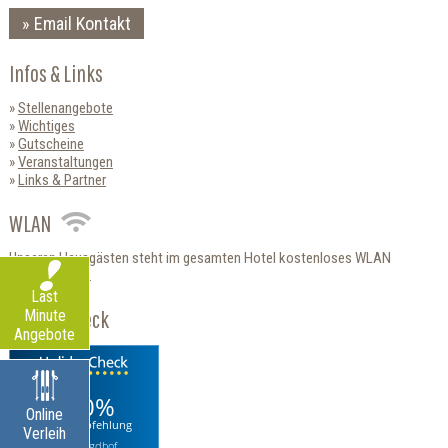
Email Kontakt
Infos & Links
Stellenangebote
Wichtiges
Gutscheine
Veranstaltungen
Links & Partner
WLAN
Unseren Hausgästen steht im gesamten Hotel kostenloses WLAN
zur Verfügung.
Last
HolidayCheck
Minute
Angebote
100%
Online
Weiterempfehlung
Verleih
Hotel Jagdhof