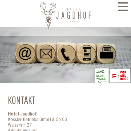
direkt zur Navigation
direkt zum Inhalt
KONTAKT
Hotel Jagdhof
Kessler Betriebs GmbH & Co OG
Walserstr. 27
A-6991 Riezlern