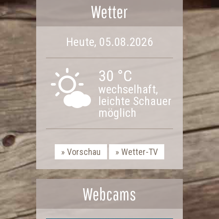
Wetter
Heute, 05.08.2026
30 °C
wechselhaft,
leichte Schauer
möglich
Vorschau
Wetter-TV
Webcams