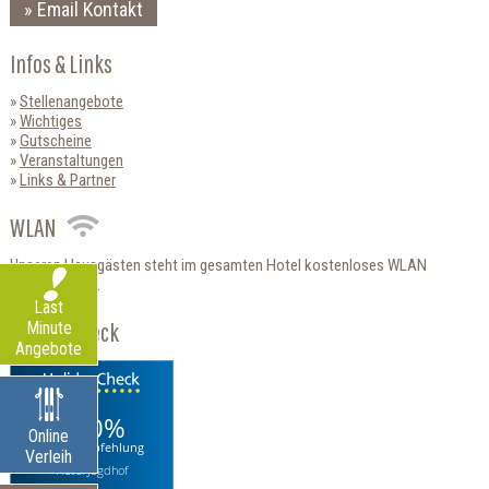
Email Kontakt
Infos & Links
Stellenangebote
Wichtiges
Gutscheine
Veranstaltungen
Links & Partner
WLAN
Unseren Hausgästen steht im gesamten Hotel kostenloses WLAN
zur Verfügung.
Last
HolidayCheck
Minute
Angebote
100%
Online
Weiterempfehlung
Verleih
Hotel Jagdhof