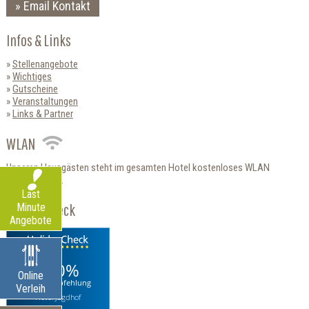
Email Kontakt
Infos & Links
Stellenangebote
Wichtiges
Gutscheine
Veranstaltungen
Links & Partner
WLAN
Unseren Hausgästen steht im gesamten Hotel kostenloses WLAN
zur Verfügung.
Last
HolidayCheck
Minute
Angebote
100%
Online
Weiterempfehlung
Verleih
Hotel Jagdhof