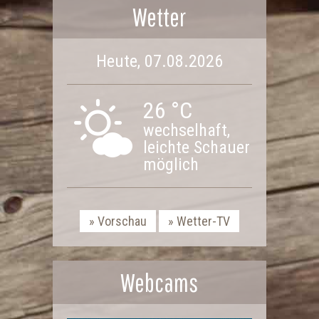
Wetter
Heute, 07.08.2026
26 °C
wechselhaft,
leichte Schauer
möglich
Vorschau
Wetter-TV
Webcams