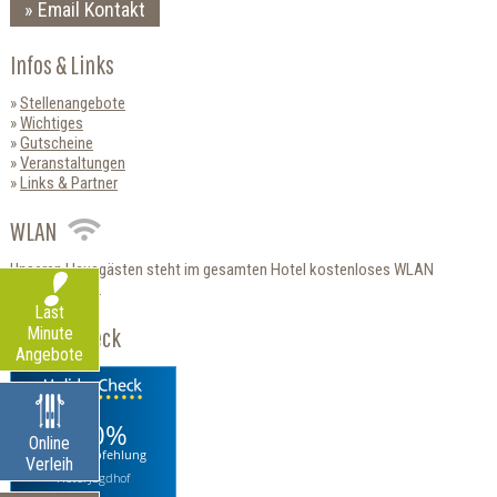
Email Kontakt
Infos & Links
Stellenangebote
Wichtiges
Gutscheine
Veranstaltungen
Links & Partner
WLAN
Unseren Hausgästen steht im gesamten Hotel kostenloses WLAN
zur Verfügung.
Last
HolidayCheck
Minute
Angebote
100%
Online
Weiterempfehlung
Verleih
Hotel Jagdhof