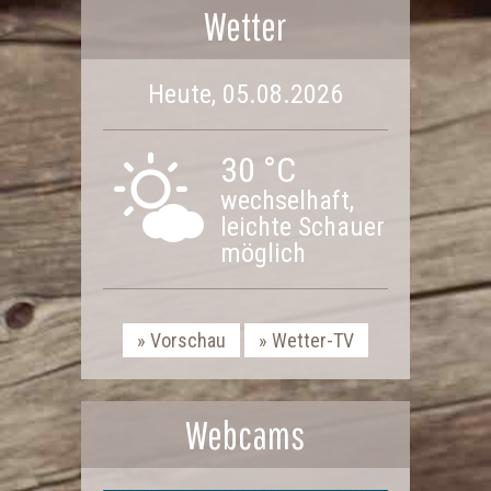
Wetter
Heute, 05.08.2026
30 °C
wechselhaft,
leichte Schauer
möglich
Vorschau
Wetter-TV
Webcams