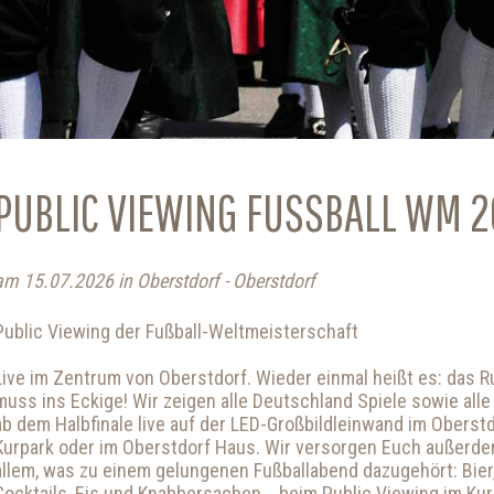
PUBLIC VIEWING FUSSBALL WM 2
am 15.07.2026 in Oberstdorf - Oberstdorf
Public Viewing der Fußball-Weltmeisterschaft
Live im Zentrum von Oberstdorf. Wieder einmal heißt es: das 
muss ins Eckige! Wir zeigen alle Deutschland Spiele sowie alle
ab dem Halbfinale live auf der LED-Großbildleinwand im Oberst
Kurpark oder im Oberstdorf Haus. Wir versorgen Euch außerde
allem, was zu einem gelungenen Fußballabend dazugehört: Bier
Cocktails, Eis und Knabbersachen... beim Public Viewing im Ku