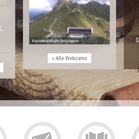
,
S
Kanzelwandbahn Bergstation
Alle Webcams