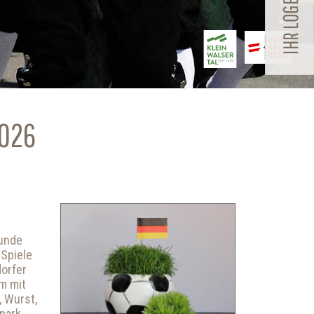
026
Runde
 Spiele
dorfer
m mit
, Wurst,
rpark