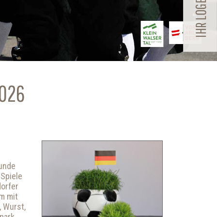
026
Runde
 Spiele
dorfer
m mit
, Wurst,
rpark