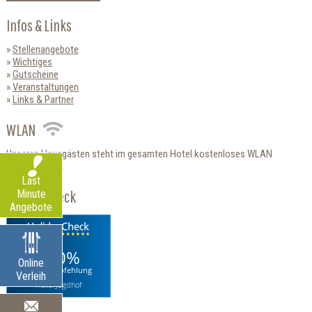
Infos & Links
Stellenangebote
Wichtiges
Gutscheine
Veranstaltungen
Links & Partner
WLAN
Unseren Hausgästen steht im gesamten Hotel kostenloses WLAN
zur Verfügung.
Last
HolidayCheck
Minute
Angebote
100%
Online
Weiterempfehlung
Verleih
Hotel Jagdhof