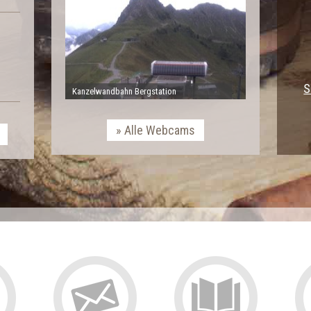
t
S
Kanzelwandbahn Bergstation
Alle Webcams