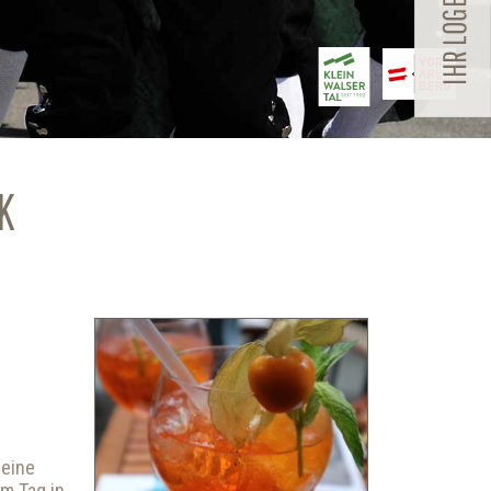
K
 eine
m Tag in