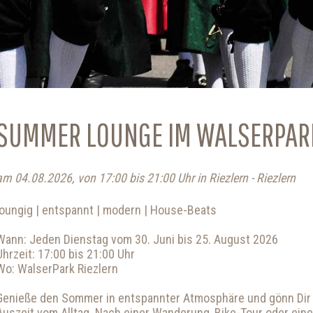
SUMMER LOUNGE IM WALSERPAR
am 04.08.2026, von 17:00 bis 21:00 Uhr in Riezlern - Riezlern
loungig | entspannt | modern | House-Beats
Wann: Jeden Dienstag vom 30. Juni bis 25. August 2026
Uhrzeit: 17:00 bis 21:00 Uhr
Wo: WalserPark Riezlern
Genieße den Sommer in entspannter Atmosphäre und gönn Dir
Auszeit vom Alltag. Nach einer Wanderung, Bike-Tour oder eine