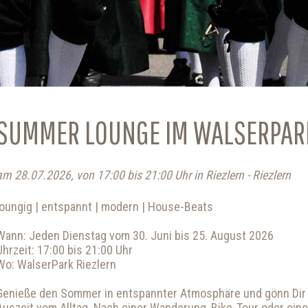
SUMMER LOUNGE IM WALSERPAR
am 28.07.2026, von 17:00 bis 21:00 Uhr in Riezlern - Riezlern
loungig | entspannt | modern | House-Beats
Wann: Jeden Dienstag vom 30. Juni bis 25. August 2026
Uhrzeit: 17:00 bis 21:00 Uhr
Wo: WalserPark Riezlern
Genieße den Sommer in entspannter Atmosphäre und gönn Dir
Auszeit vom Alltag. Nach einer Wanderung, Bike-Tour oder eine