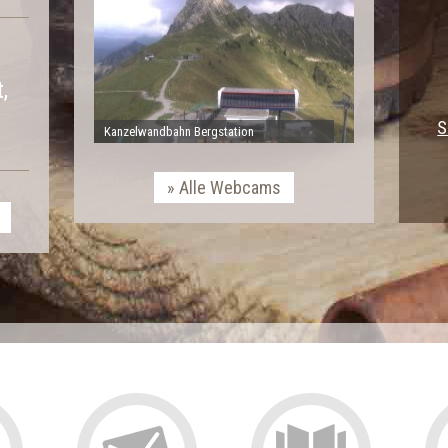
,
S
Kanzelwandbahn Bergstation
Alle Webcams