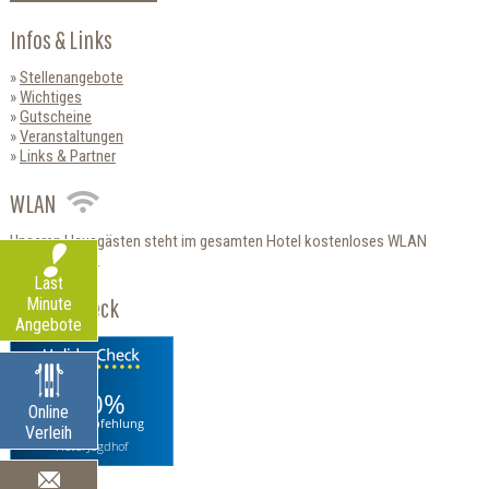
Infos & Links
Stellenangebote
Wichtiges
Gutscheine
Veranstaltungen
Links & Partner
WLAN
Unseren Hausgästen steht im gesamten Hotel kostenloses WLAN
zur Verfügung.
Last
HolidayCheck
Minute
Angebote
100%
Online
Weiterempfehlung
Verleih
Hotel Jagdhof