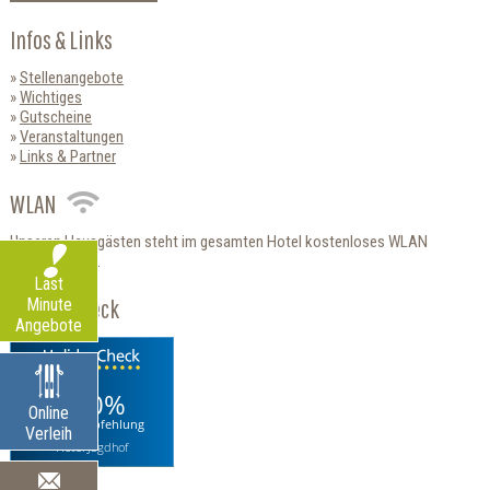
Infos & Links
Stellenangebote
Wichtiges
Gutscheine
Veranstaltungen
Links & Partner
WLAN
Unseren Hausgästen steht im gesamten Hotel kostenloses WLAN
zur Verfügung.
Last
HolidayCheck
Minute
Angebote
100%
Online
Weiterempfehlung
Verleih
Hotel Jagdhof