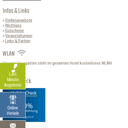
Infos & Links
Stellenangebote
Wichtiges
Gutscheine
Veranstaltungen
Links & Partner
WLAN
Unseren Hausgästen steht im gesamten Hotel kostenloses WLAN
zur Verfügung.
Last
HolidayCheck
Minute
Angebote
100%
Online
Weiterempfehlung
Verleih
Hotel Jagdhof