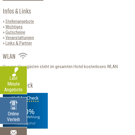
Infos & Links
Stellenangebote
Wichtiges
Gutscheine
Veranstaltungen
Links & Partner
WLAN
Unseren Hausgästen steht im gesamten Hotel kostenloses WLAN
zur Verfügung.
Last
HolidayCheck
Minute
Angebote
100%
Online
Weiterempfehlung
Verleih
Hotel Jagdhof